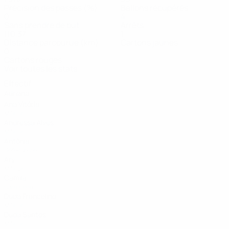
Précision des passes (%)
Ballons récupérés
0
4
Sans prendre de but
Arrêts
110,37
1
Distance parcourue (km)
Cartons jaunes
0
Cartons rouges
Voir toutes les stats
Effectif
Adriana
Ana Vitória
Milieue
Andressa Alves
Milieue
Antônia
Défenseure
Ary
Milieue
Camila
Gardienne
Duda Francelino
Milieue
Duda Santos
Milieue