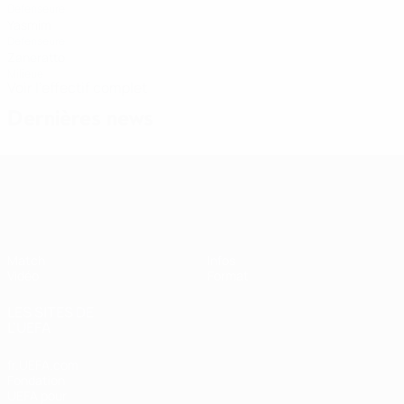
Défenseure
Yasmim
Défenseure
Zaneratto
Milieue
Voir l'effectif complet
Dernières news
Finalissima féminine
Match
Infos
Vidéo
Format
LES SITES DE
L'UEFA
fr.UEFA.com
Fondation
UEFA pour