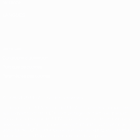
l'enfance
LANGUES
Français
English
Français
Deutsch
Русский
Español
Italiano
Português
Vie privée
Conditions d'utilisation
Politique de cookies
Paramètres des cookies
© 1998-2026 UEFA. Tous droits réservés.
La désignation UEFA, le logo de l'UEFA et toutes les marques liées
aux compétitions de l'UEFA sont protégés en tant que marques
et/ou droits d'auteur de l'UEFA. Toute utilisation de ces marques
déposées à des fins commerciales est interdite. L'utilisation de la
plate-forme UEFA.com implique que vous acceptez les Conditions
générales et les Dispositions en matière de vie privée.