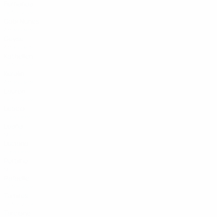
Fernanda
Défenseure
Gabi Nunes
Attaquante
Geyse
Attaquante
Kathellen
Défenseure
Kerolin
Attaquante
Lauren
Défenseure
Letícia
Gardienne
Luana
Milieue
Luciana
Gardienne
Portilho
Milieue
Rafaelle
Défenseure
Tamires
Défenseure
Tarciane