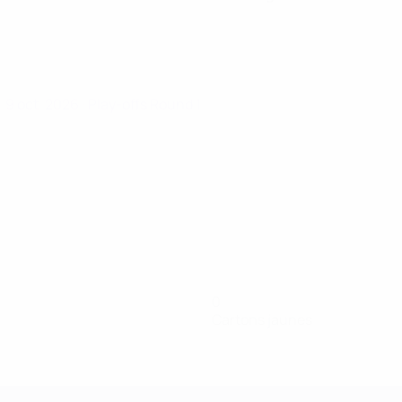
. 9 oct. 2026
· Play-offs Round 1
0
Cartons jaunes