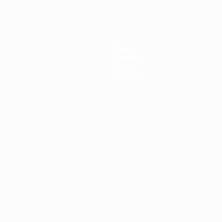
Stats
Équipes
Infos
À propos
Português