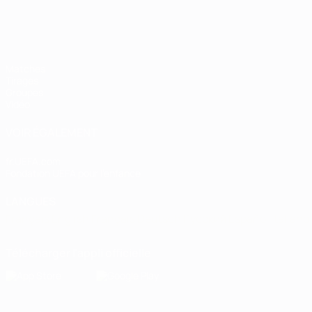
Matches
Tirages
Groupes
Vidéo
VOIR ÉGALEMENT
fr.UEFA.com
Fondation UEFA pour l'enfance
LANGUES
Français
English
Français
Deutsch
Русский
Español
Italiano
Télécharger l'appli officielle