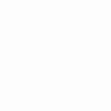
17/12/2003 (22)
DATE DE NAISSANCE
Prochain match
Éliminatoires européens féminins de la Coupe du Monde
ven
Statistiques clés
0
Matches joués
0
Cartons rouges
Women’s European Qualifiers