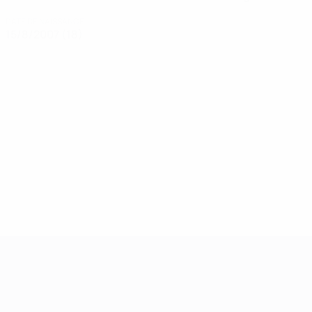
DATE DE NAISSANCE
15/8/2007 (18)
Women’s European Qualifiers