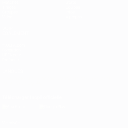
Matches
Stats
Tirages
Équipes
Groupes
Infos
Vidéo
À propos
VOIR
ÉGALEMENT
fr.UEFA.com
Fondation
UEFA pour
l'enfance
LANGUES
Français
English
Français
Deutsch
Русский
Español
Italiano
Português
Télécharger l'appli officielle
Vie privée