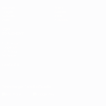
Matches
Stats
Tirages
Équipes
Groupes
Infos
Vidéo
À propos
VOIR
ÉGALEMENT
fr.UEFA.com
Fondation
UEFA pour
l'enfance
LANGUES
Français
English
Français
Deutsch
Русский
Español
Italiano
Português
Télécharger l'appli officielle