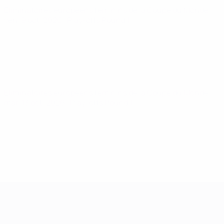
Éliminatoires européens féminins de la Coupe du Monde
ven. 9 oct. 2026
· Play-offs Round 1
Éliminatoires européens féminins de la Coupe du Monde
mar. 13 oct. 2026
· Play-offs Round 1
Women’s European Qualifiers