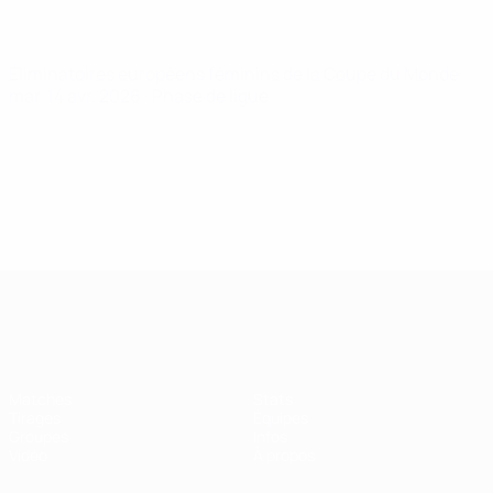
Éliminatoires européens féminins de la Coupe du Monde
mar. 14 avr. 2026
· Phase de ligue
Women’s European Qualifiers
Matches
Stats
Tirages
Équipes
Groupes
Infos
Vidéo
À propos