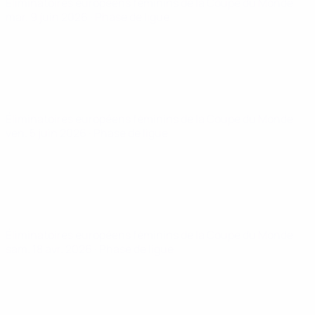
Éliminatoires européens féminins de la Coupe du Monde
mar. 9 juin 2026
· Phase de ligue
Éliminatoires européens féminins de la Coupe du Monde
ven. 5 juin 2026
· Phase de ligue
Éliminatoires européens féminins de la Coupe du Monde
sam. 18 avr. 2026
· Phase de ligue