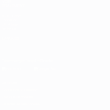
VOIR
ÉGALEMENT
fr.UEFA.com
Fondation
UEFA pour
l'enfance
LANGUES
Français
English
Français
Deutsch
Русский
Español
Italiano
Português
Télécharger l'appli officielle
Vie privée
Conditions d'utilisation
Politique de cookies
Paramètres des cookies