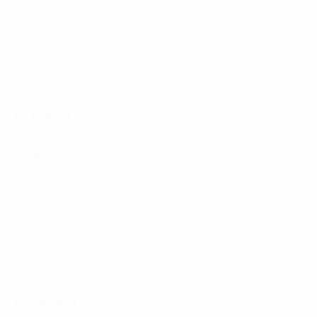
Matches joués
Minutes jouées
89,5 moy. par match
0
0
Buts
Passes décisives
1
0
Cartons jaunes
Cartons rouges
0,5 moy. par match
Distribution
Attaque
Discipline