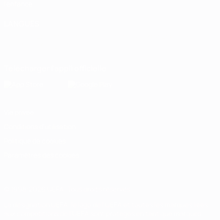
l'enfance
LANGUES
Français
English
Français
Deutsch
Русский
Español
Italiano
Português
Télécharger l'appli officielle
Vie privée
Conditions d'utilisation
Politique de cookies
Paramètres des cookies
© 1998-2026 UEFA. Tous droits réservés.
La désignation UEFA, le logo de l'UEFA et toutes les marques liées
aux compétitions de l'UEFA sont protégés en tant que marques