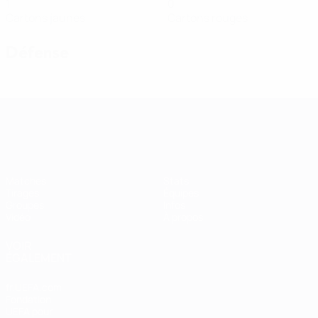
1
0
Cartons jaunes
Cartons rouges
Défense
Women’s European Qualifiers
Matches
Stats
Tirages
Équipes
Groupes
Infos
Vidéo
À propos
VOIR
ÉGALEMENT
fr.UEFA.com
Fondation
UEFA pour