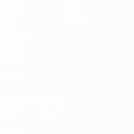
Matches
Stats
Tirages
Équipes
Groupes
Infos
Vidéo
À propos
VOIR
ÉGALEMENT
fr.UEFA.com
Fondation
UEFA pour
l'enfance
LANGUES
Français
English
Français
Deutsch
Русский
Español
Italiano
Português
Télécharger l'appli officielle
Vie privée