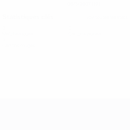
06/3/2007 (19)
Statistiques clés
Voir toutes les stats
0
0
Matches joués
Cartons jaunes
0
Cartons rouges
Women’s European Qualifiers