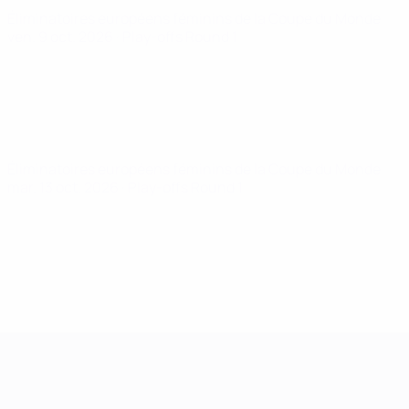
Éliminatoires européens féminins de la Coupe du Monde
ven. 9 oct. 2026
· Play-offs Round 1
Éliminatoires européens féminins de la Coupe du Monde
mar. 13 oct. 2026
· Play-offs Round 1
Women’s European Qualifiers