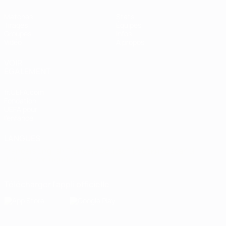
Matches
Stats
Tirages
Équipes
Groupes
Infos
Vidéo
À propos
VOIR
ÉGALEMENT
fr.UEFA.com
Fondation
UEFA pour
l'enfance
LANGUES
Français
English
Français
Deutsch
Русский
Español
Italiano
Português
Télécharger l'appli officielle