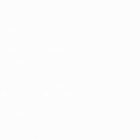
Matches
Tirages
Groupes
Vidéo
VOIR ÉGALEMENT
fr.UEFA.com
Fondation UEFA pour l'enfance
LANGUES
Français
English
Français
Deutsch
Русский
Español
Italiano
Télécharger l'appli officielle
Vie privée
Conditions d'utilisation
Politique de cookies