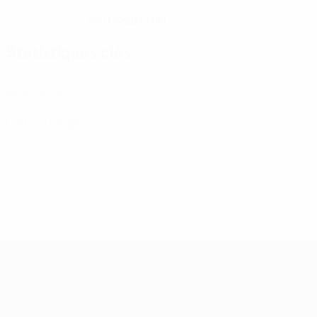
09/1/2007 (19)
DATE DE NAISSANCE
Statistiques clés
0
Matches joués
0
Cartons rouges
Women’s European Qualifiers