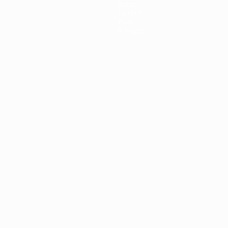
Stats
Équipes
Infos
À propos
Português