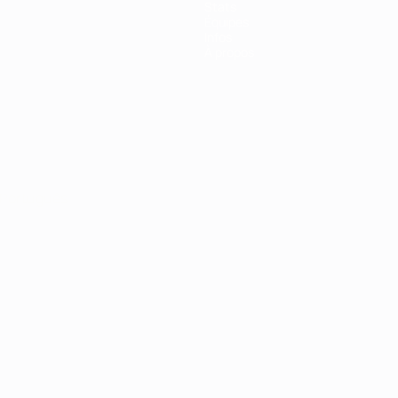
Stats
Équipes
Infos
À propos
Português