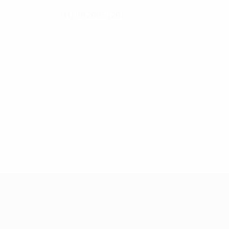
11/10/2005 (20)
DATE DE NAISSANCE
Women’s European Qualifiers