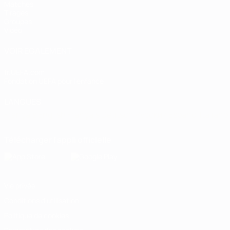
Matches
Tirages
Groupes
Vidéo
VOIR ÉGALEMENT
fr.UEFA.com
Fondation UEFA pour l'enfance
LANGUES
Français
English
Français
Deutsch
Русский
Español
Italiano
Télécharger l'appli officielle
Vie privée
Conditions d'utilisation
Politique de cookies