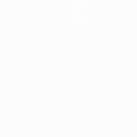
Stats
Équipes
Infos
À propos
Português