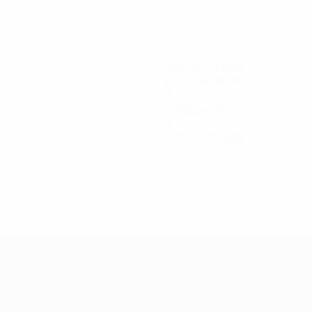
525
Minutes jouées
87,5 moy. par match
0
Passes décisives
0
Cartons rouges