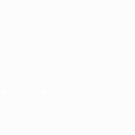
Matches
Tirages
Groupes
Vidéo
VOIR ÉGALEMENT
fr.UEFA.com
Fondation UEFA pour l'enfance
LANGUES
Français
English
Français
Deutsch
Русский
Español
Italiano
Télécharger l'appli officielle
Vie privée
Conditions d'utilisation
Politique de cookies