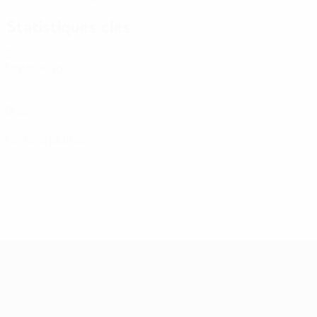
Statistiques clés
6
Matches joués
0
Buts
0
Cartons jaunes
Women’s European Qualifiers