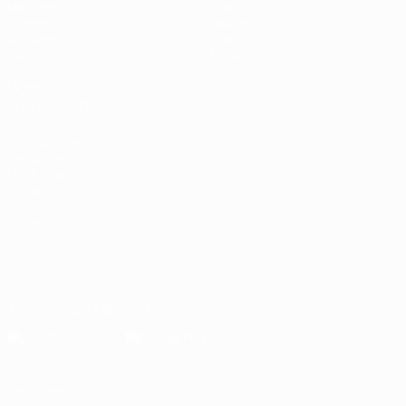
Matches
Stats
Tirages
Équipes
Groupes
Infos
Vidéo
À propos
VOIR
ÉGALEMENT
fr.UEFA.com
Fondation
UEFA pour
l'enfance
LANGUES
Français
English
Français
Deutsch
Русский
Español
Italiano
Português
Télécharger l'appli officielle
Vie privée