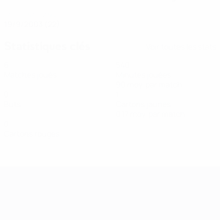
DATE DE NAISSANCE
19/9/2003 (22)
Statistiques clés
Voir toutes les stats
6
540
Matches joués
Minutes jouées
90 moy. par match
0
1
Buts
Cartons jaunes
0,17 moy. par match
0
Cartons rouges
Women’s European Qualifiers