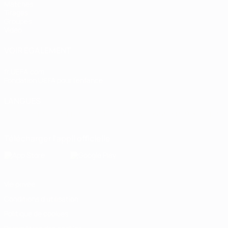
Matches
Tirages
Groupes
Vidéo
VOIR ÉGALEMENT
fr.UEFA.com
Fondation UEFA pour l'enfance
LANGUES
Français
English
Français
Deutsch
Русский
Español
Italiano
Télécharger l'appli officielle
Vie privée
Conditions d'utilisation
Politique de cookies