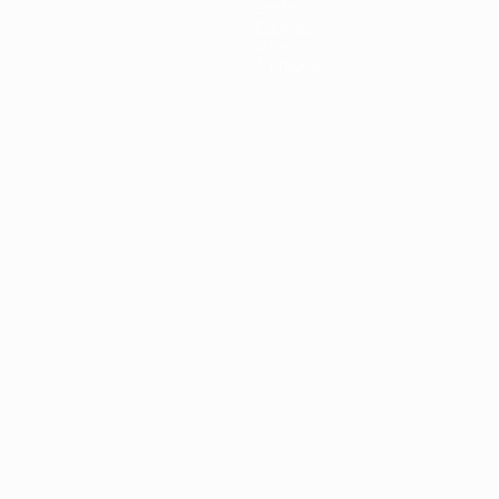
Stats
Équipes
Infos
À propos
Português