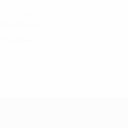
Matches joués
0
Cartons rouges
Distribution
Discipline
0
Cartons jaunes
Women’s European Qualifiers