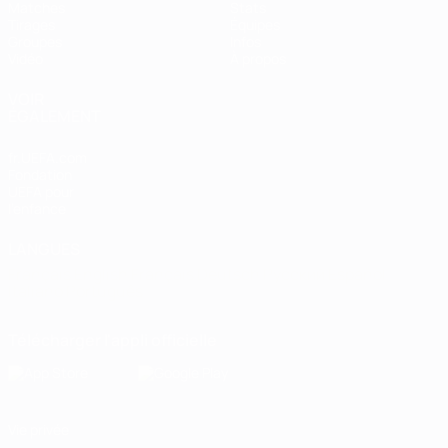
Matches
Stats
Tirages
Équipes
Groupes
Infos
Vidéo
À propos
VOIR
ÉGALEMENT
fr.UEFA.com
Fondation
UEFA pour
l'enfance
LANGUES
Français
English
Français
Deutsch
Русский
Español
Italiano
Português
Télécharger l'appli officielle
Vie privée