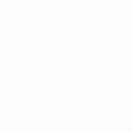
Matches
Stats
Tirages
Équipes
Groupes
Infos
Vidéo
À propos
VOIR
ÉGALEMENT
fr.UEFA.com
Fondation
UEFA pour
l'enfance
LANGUES
Français
English
Français
Deutsch
Русский
Español
Italiano
Português
Télécharger l'appli officielle
Vie privée