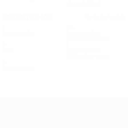
23/12/2003 (22)
Statistiques clés
Voir toutes les stats
4
174
Matches joués
Minutes jouées
43,5 moy. par match
0
1
Buts
Cartons jaunes
0,25 moy. par match
0
Cartons rouges
Women’s European Qualifiers