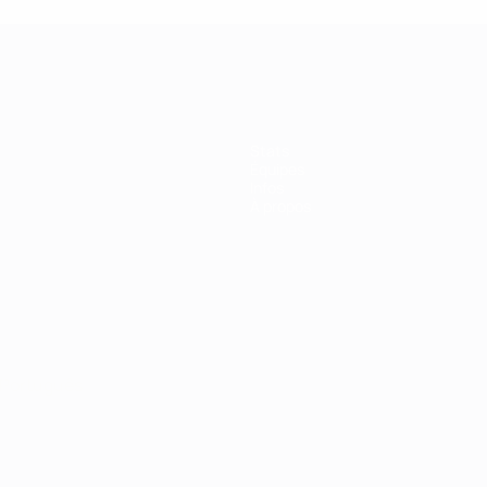
Stats
Équipes
Infos
À propos
Português