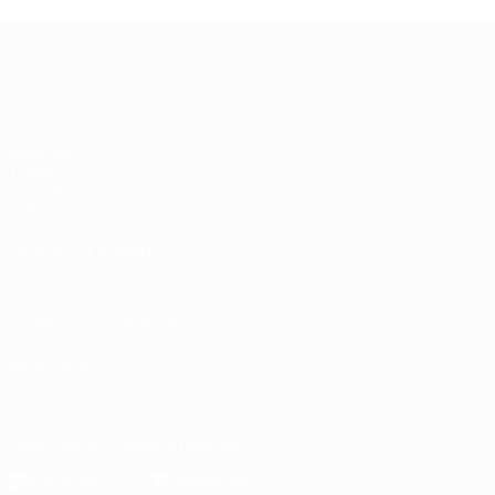
Women’s European Qualifiers
Matches
Tirages
Groupes
Vidéo
VOIR ÉGALEMENT
fr.UEFA.com
Fondation UEFA pour l'enfance
LANGUES
Français
English
Français
Deutsch
Русский
Español
Italiano
Télécharger l'appli officielle