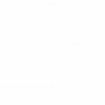
Éliminatoires européens féminins de la Coupe du Monde
ven
Éliminatoires européens féminins de la Coupe du Monde
mar
Matches précédents
Éliminatoires européens féminins de la Coupe du Monde
sam