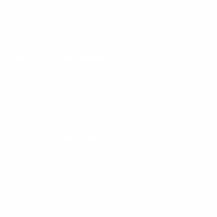
. 7 mars 2026
· Phase de ligue
. 3 mars 2026
· Phase de ligue