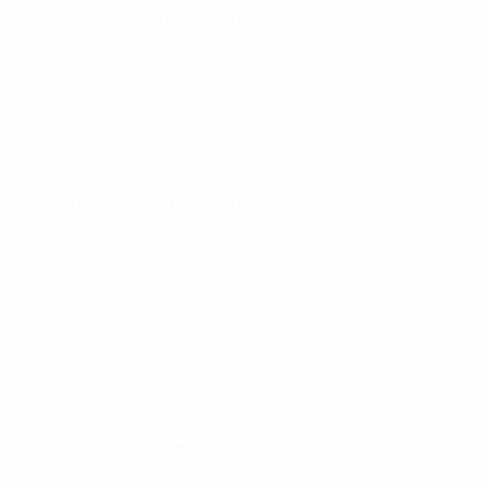
. 9 oct. 2026
· Play-offs Round 1
. 13 oct. 2026
· Play-offs Round 1
. 18 avr. 2026
· Phase de ligue