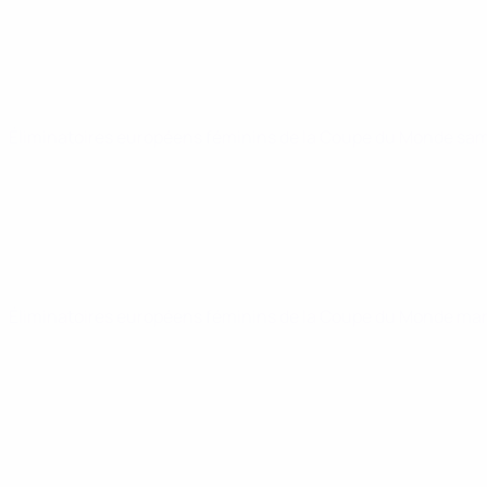
Éliminatoires européens féminins de la Coupe du Monde
sam
Éliminatoires européens féminins de la Coupe du Monde
mar