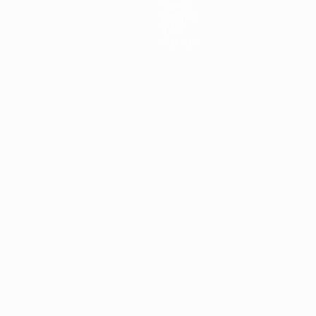
Stats
Équipes
Infos
À propos
Português