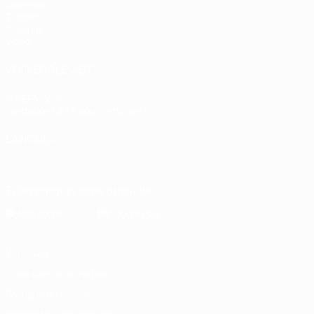
Matches
Tirages
Groupes
Vidéo
VOIR ÉGALEMENT
fr.UEFA.com
Fondation UEFA pour l'enfance
LANGUES
Français
English
Français
Deutsch
Русский
Español
Italiano
Télécharger l'appli officielle
Vie privée
Conditions d'utilisation
Politique de cookies