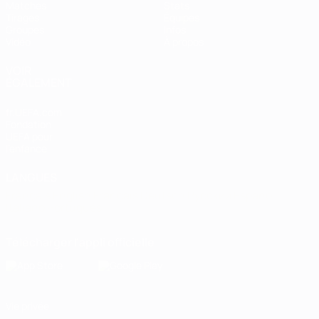
Matches
Stats
Tirages
Équipes
Groupes
Infos
Vidéo
À propos
VOIR
ÉGALEMENT
fr.UEFA.com
Fondation
UEFA pour
l'enfance
LANGUES
Français
English
Français
Deutsch
Русский
Español
Italiano
Português
Télécharger l'appli officielle
Vie privée