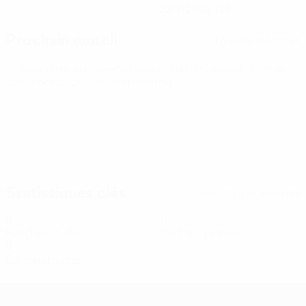
22/7/2003 (23)
Prochain match
Tous les matches
Éliminatoires européens féminins de la Coupe du Monde
ven. 9 oct. 2026
· Play-offs Round 1
Statistiques clés
Voir toutes les stats
0
0
Matches joués
Cartons jaunes
0
Cartons rouges
Women’s European Qualifiers