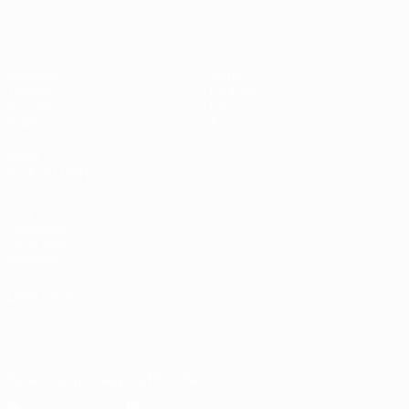
Matches
Stats
Tirages
Équipes
Groupes
Infos
Vidéo
À propos
VOIR
ÉGALEMENT
fr.UEFA.com
Fondation
UEFA pour
l'enfance
LANGUES
Français
English
Français
Deutsch
Русский
Español
Italiano
Português
Télécharger l'appli officielle