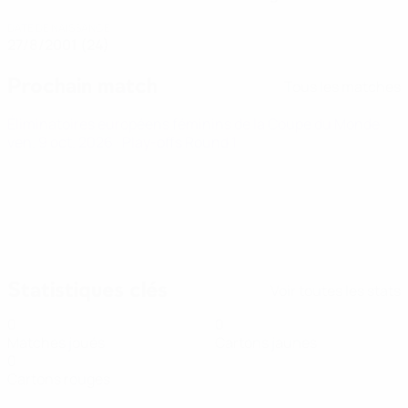
DATE DE NAISSANCE
27/8/2001 (24)
Prochain match
Tous les matches
Éliminatoires européens féminins de la Coupe du Monde
ven. 9 oct. 2026
· Play-offs Round 1
Statistiques clés
Voir toutes les stats
0
0
Matches joués
Cartons jaunes
0
Cartons rouges