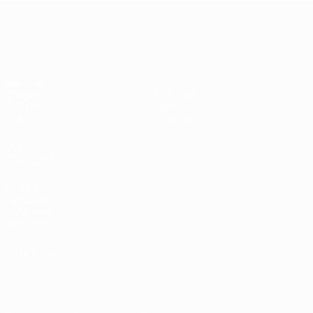
Women’s European Qualifiers
Matches
Stats
Tirages
Équipes
Groupes
Infos
Vidéo
À propos
VOIR
ÉGALEMENT
fr.UEFA.com
Fondation
UEFA pour
l'enfance
LANGUES
Français
English
Français
Deutsch
Русский
Español
Italiano
Português