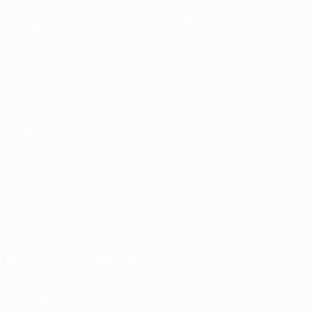
Matches
Stats
Tirages
Équipes
Groupes
Infos
Vidéo
À propos
VOIR
ÉGALEMENT
fr.UEFA.com
Fondation
UEFA pour
l'enfance
LANGUES
Français
English
Français
Deutsch
Русский
Español
Italiano
Português
Télécharger l'appli officielle
Vie privée