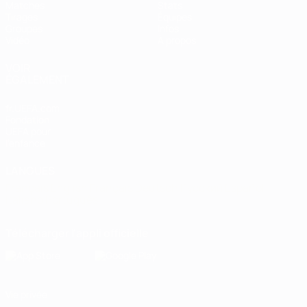
Matches
Stats
Tirages
Équipes
Groupes
Infos
Vidéo
À propos
VOIR
ÉGALEMENT
fr.UEFA.com
Fondation
UEFA pour
l'enfance
LANGUES
Français
English
Français
Deutsch
Русский
Español
Italiano
Português
Télécharger l'appli officielle
Vie privée