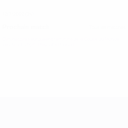
DATE DE NAISSANCE
12/7/2002 (24)
Prochain match
Tous les matches
Éliminatoires européens féminins de la Coupe du Monde
ven. 9 oct. 2026
· Play-offs Round 1
Women’s European Qualifiers