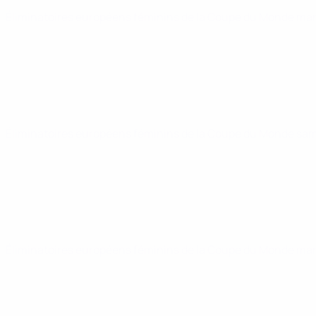
Éliminatoires européens féminins de la Coupe du Monde
mar
Éliminatoires européens féminins de la Coupe du Monde
sam
Éliminatoires européens féminins de la Coupe du Monde
mar