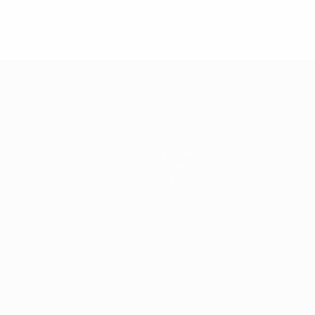
Stats
Équipes
Infos
À propos
Português