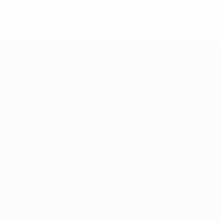
Women’s European Qualifiers
Matches
Tirages
Groupes
Vidéo
VOIR ÉGALEMENT
fr.UEFA.com
Fondation UEFA pour l'enfance
LANGUES
Français
English
Français
Deutsch
Русский
Español
Italiano