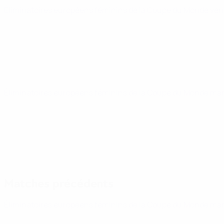
Éliminatoires européens féminins de la Coupe du Monde
ven
Éliminatoires européens féminins de la Coupe du Monde
mar
Matches précédents
Éliminatoires européens féminins de la Coupe du Monde
mar