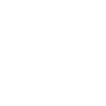
. 9 oct. 2026
· Play-offs Round 1
. 13 oct. 2026
· Play-offs Round 1
. 9 juin 2026
· Phase de ligue