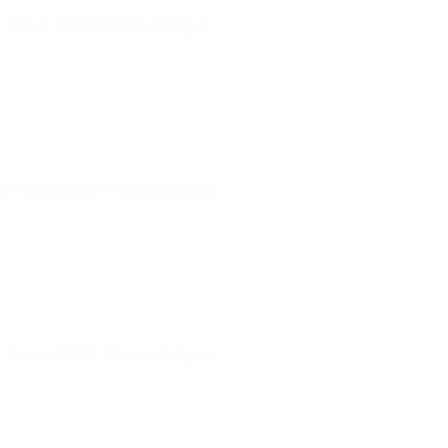
. 14 avr. 2026
· Phase de ligue
. 7 mars 2026
· Phase de ligue
. 3 mars 2026
· Phase de ligue