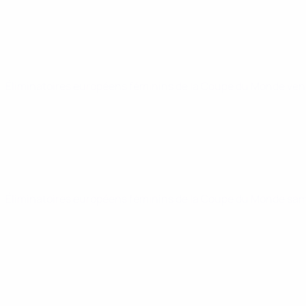
Éliminatoires européens féminins de la Coupe du Monde
ven
Éliminatoires européens féminins de la Coupe du Monde
sam