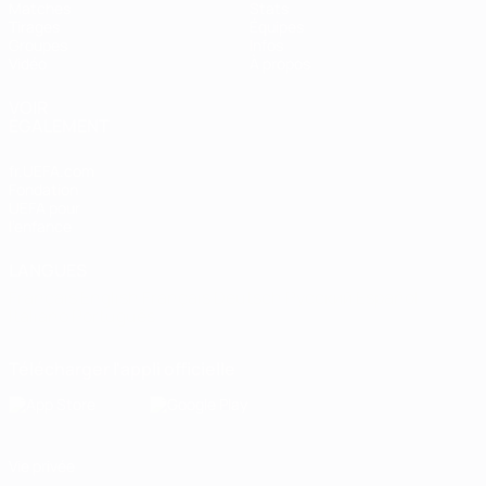
Matches
Stats
Tirages
Équipes
Groupes
Infos
Vidéo
À propos
VOIR
ÉGALEMENT
fr.UEFA.com
Fondation
UEFA pour
l'enfance
LANGUES
Français
English
Français
Deutsch
Русский
Español
Italiano
Português
Télécharger l'appli officielle
Vie privée