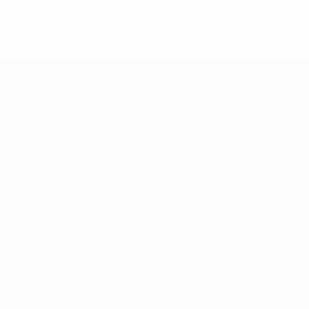
Stats
Équipes
Infos
À propos
Português