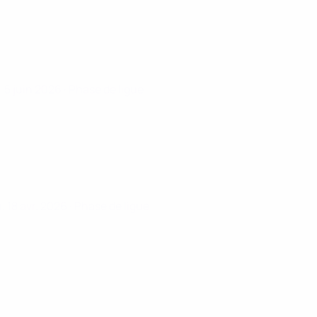
. 5 juin 2026
· Phase de ligue
. 18 avr. 2026
· Phase de ligue