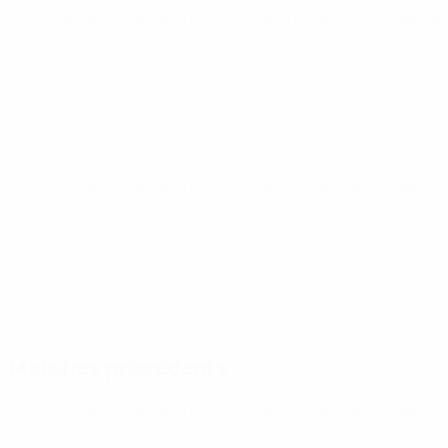
Éliminatoires européens féminins de la Coupe du Monde
ven
Éliminatoires européens féminins de la Coupe du Monde
mar
Matches précédents
Éliminatoires européens féminins de la Coupe du Monde
mar