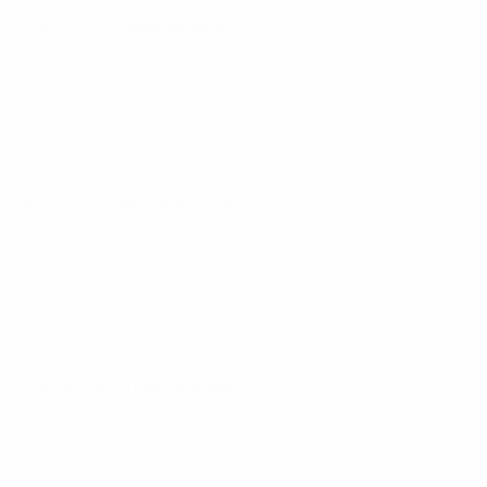
. 14 avr. 2026
· Phase de ligue
. 7 mars 2026
· Phase de ligue
. 3 mars 2026
· Phase de ligue