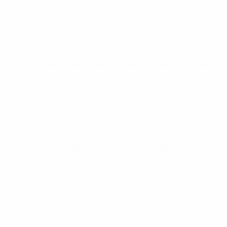
Éliminatoires européens féminins de la Coupe du Monde
ven
Éliminatoires européens féminins de la Coupe du Monde
sam