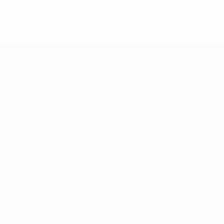
Women’s European Qualifiers
Matches
Tirages
Groupes
Vidéo
VOIR ÉGALEMENT
fr.UEFA.com
Fondation UEFA pour l'enfance
LANGUES
Français
English
Français
Deutsch
Русский
Español
Italiano