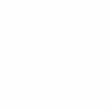
. 9 oct. 2026
· Play-offs Round 1
. 13 oct. 2026
· Play-offs Round 1
. 9 juin 2026
· Phase de ligue