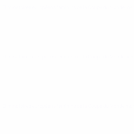
Éliminatoires européens féminins de la Coupe du Monde
mar
Éliminatoires européens féminins de la Coupe du Monde
sam
Éliminatoires européens féminins de la Coupe du Monde
mar