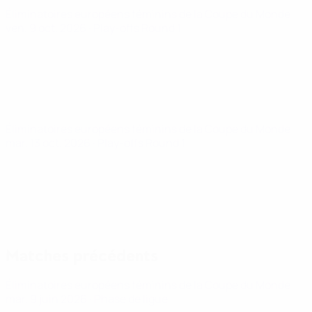
Éliminatoires européens féminins de la Coupe du Monde
ven. 9 oct. 2026
· Play-offs Round 1
Éliminatoires européens féminins de la Coupe du Monde
mar. 13 oct. 2026
· Play-offs Round 1
Matches précédents
Éliminatoires européens féminins de la Coupe du Monde
mar. 9 juin 2026
· Phase de ligue