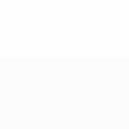
Éliminatoires européens féminins de la Coupe du Monde
mar. 3 mars 2026
· Phase de ligue
Women’s European Qualifiers
Matches
Stats
Tirages
Équipes
Groupes
Infos
Vidéo
À propos
VOIR
ÉGALEMENT