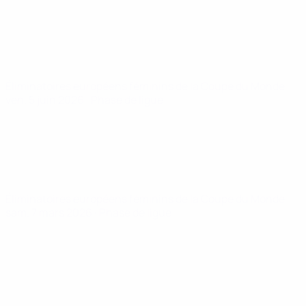
Éliminatoires européens féminins de la Coupe du Monde
ven. 5 juin 2026
· Phase de ligue
Éliminatoires européens féminins de la Coupe du Monde
sam. 7 mars 2026
· Phase de ligue