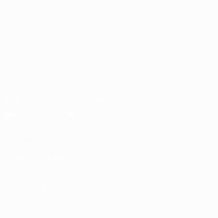
fr.UEFA.com
Fondation
UEFA pour
l'enfance
LANGUES
Français
English
Français
Deutsch
Русский
Español
Italiano
Português
Télécharger l'appli officielle
Vie privée
Conditions d'utilisation
Politique de cookies
Paramètres des cookies