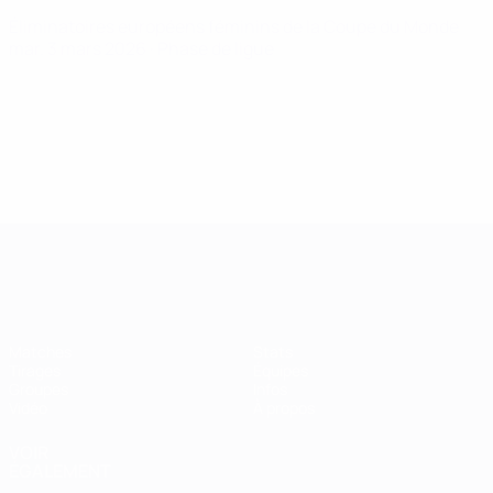
Éliminatoires européens féminins de la Coupe du Monde
mar. 3 mars 2026
· Phase de ligue
Women’s European Qualifiers
Matches
Stats
Tirages
Équipes
Groupes
Infos
Vidéo
À propos
VOIR
ÉGALEMENT