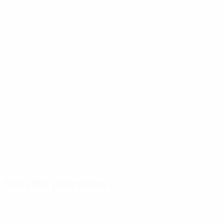
Éliminatoires européens féminins de la Coupe du Monde
ven. 9 oct. 2026
· Play-offs Round 1
Éliminatoires européens féminins de la Coupe du Monde
mar. 13 oct. 2026
· Play-offs Round 1
Matches précédents
Éliminatoires européens féminins de la Coupe du Monde
mar. 9 juin 2026
· Phase de ligue