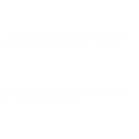
Éliminatoires européens féminins de la Coupe du Monde
ven. 5 juin 2026
· Phase de ligue
Éliminatoires européens féminins de la Coupe du Monde
sam. 7 mars 2026
· Phase de ligue