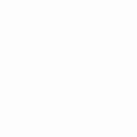
fr.UEFA.com
Fondation
UEFA pour
l'enfance
LANGUES
Français
English
Français
Deutsch
Русский
Español
Italiano
Português
Télécharger l'appli officielle
Vie privée
Conditions d'utilisation
Politique de cookies
Paramètres des cookies