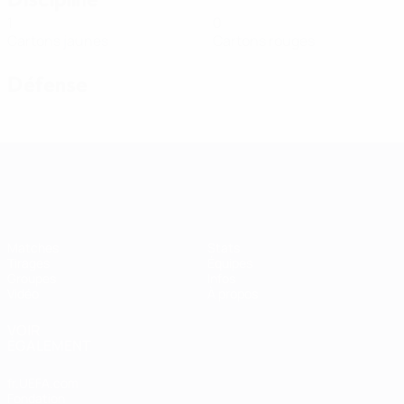
1
0
Cartons jaunes
Cartons rouges
Défense
Women’s European Qualifiers
Matches
Stats
Tirages
Équipes
Groupes
Infos
Vidéo
À propos
VOIR
ÉGALEMENT
fr.UEFA.com
Fondation