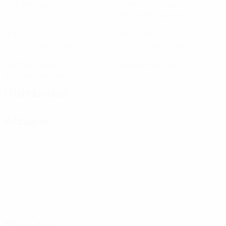
Matches joués
Minutes jouées
82,34 moy. par match
2
1
Buts
Passes décisives
0,34 moy. par match
0,17 moy. par match
1
0
Cartons jaunes
Cartons rouges
0,17 moy. par match
Distribution
Attaque
Discipline