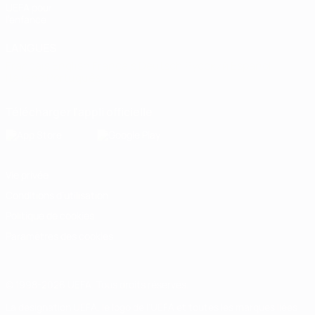
UEFA pour
l'enfance
LANGUES
Français
English
Français
Deutsch
Русский
Español
Italiano
Português
Télécharger l'appli officielle
Vie privée
Conditions d'utilisation
Politique de cookies
Paramètres des cookies
© 1998-2026 UEFA. Tous droits réservés.
La désignation UEFA, le logo de l'UEFA et toutes les marques liées