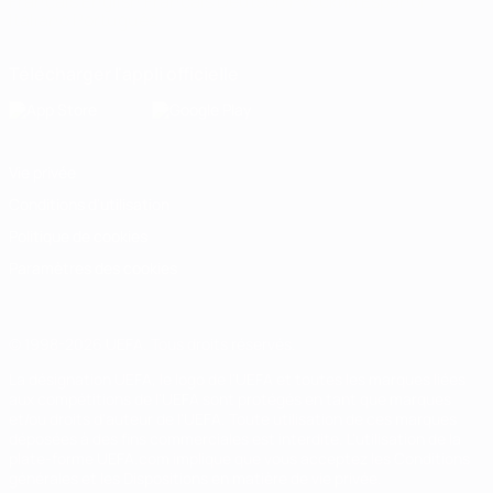
Français
English
Français
Deutsch
Русский
Español
Italiano
Português
Télécharger l'appli officielle
Vie privée
Conditions d'utilisation
Politique de cookies
Paramètres des cookies
© 1998-2026 UEFA. Tous droits réservés.
La désignation UEFA, le logo de l'UEFA et toutes les marques liées
aux compétitions de l'UEFA sont protégés en tant que marques
et/ou droits d'auteur de l'UEFA. Toute utilisation de ces marques
déposées à des fins commerciales est interdite. L'utilisation de la
plate-forme UEFA.com implique que vous acceptez les Conditions
générales et les Dispositions en matière de vie privée.