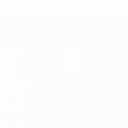
Cartons jaunes
Cartons rouges
0,17 moy. par match
Women’s European Qualifiers
Matches
Stats
Tirages
Équipes
Groupes
Infos
Vidéo
À propos
VOIR
ÉGALEMENT
fr.UEFA.com
Fondation
UEFA pour
l'enfance
LANGUES