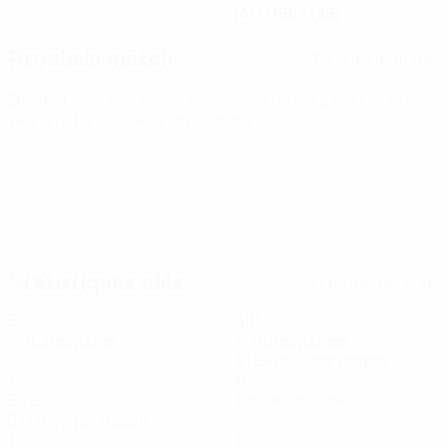
14/7/1997 (29)
Prochain match
Tous les matches
Éliminatoires européens féminins de la Coupe du Monde
ven. 9 oct. 2026
· Play-offs Round 1
Statistiques clés
Voir toutes les stats
6
491
Matches joués
Minutes jouées
81,84 moy. par match
1
0
Buts
Passes décisives
0,17 moy. par match
1
0