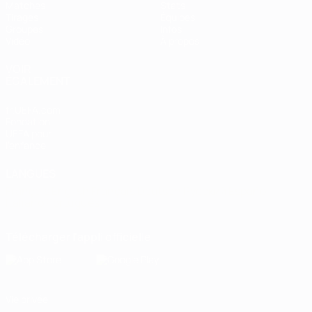
Matches
Stats
Tirages
Équipes
Groupes
Infos
Vidéo
À propos
VOIR
ÉGALEMENT
fr.UEFA.com
Fondation
UEFA pour
l'enfance
LANGUES
Français
English
Français
Deutsch
Русский
Español
Italiano
Português
Télécharger l'appli officielle
Vie privée