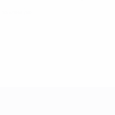
DATE DE NAISSANCE
30/4/1996 (30)
Women’s European Qualifiers