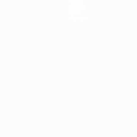
Stats
Équipes
Infos
À propos
Português