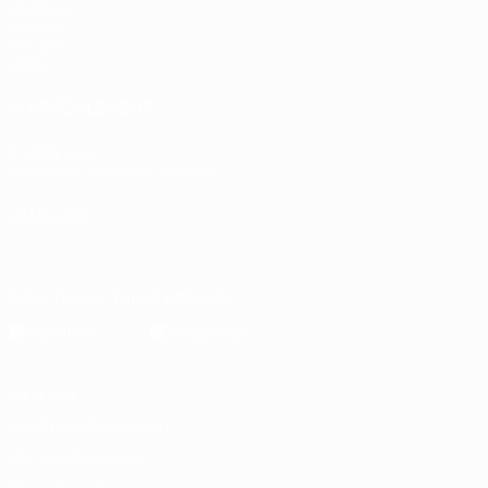
Matches
Tirages
Groupes
Vidéo
VOIR ÉGALEMENT
fr.UEFA.com
Fondation UEFA pour l'enfance
LANGUES
Français
English
Français
Deutsch
Русский
Español
Italiano
Télécharger l'appli officielle
Vie privée
Conditions d'utilisation
Politique de cookies