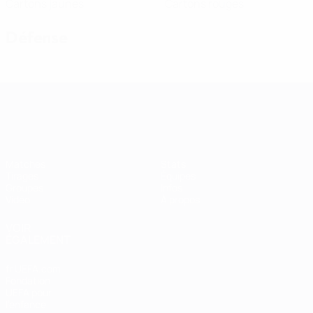
Cartons jaunes
Cartons rouges
Défense
Women’s European Qualifiers
Matches
Stats
Tirages
Équipes
Groupes
Infos
Vidéo
À propos
VOIR
ÉGALEMENT
fr.UEFA.com
Fondation
UEFA pour
l'enfance