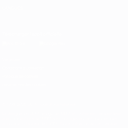
LANGUES
Français
English
Français
Deutsch
Русский
Español
Italiano
Português
Télécharger l'appli officielle
Vie privée
Conditions d'utilisation
Politique de cookies
Paramètres des cookies
© 1998-2026 UEFA. Tous droits réservés.
La désignation UEFA, le logo de l'UEFA et toutes les marques liées
aux compétitions de l'UEFA sont protégés en tant que marques
et/ou droits d'auteur de l'UEFA. Toute utilisation de ces marques