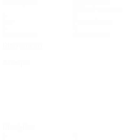
Matches joués
Minutes jouées
16,75 moy. par match
0
0
Buts
Passes décisives
0
0
Cartons jaunes
Cartons rouges
Distribution
Attaque
Discipline
0
0