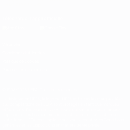
Italiano
Português
Télécharger l'appli officielle
Vie privée
Conditions d'utilisation
Politique de cookies
Paramètres des cookies
© 1998-2026 UEFA. Tous droits réservés.
La désignation UEFA, le logo de l'UEFA et toutes les marques liées
aux compétitions de l'UEFA sont protégés en tant que marques
et/ou droits d'auteur de l'UEFA. Toute utilisation de ces marques
déposées à des fins commerciales est interdite. L'utilisation de la
plate-forme UEFA.com implique que vous acceptez les Conditions
générales et les Dispositions en matière de vie privée.