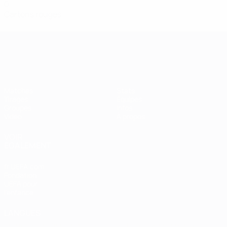
0
Cartons rouges
Women’s European Qualifiers
Matches
Stats
Tirages
Équipes
Groupes
Infos
Vidéo
À propos
VOIR
ÉGALEMENT
fr.UEFA.com
Fondation
UEFA pour
l'enfance
LANGUES
Français
English
Français
Deutsch
Русский
Español