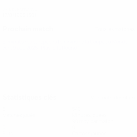
DATE DE NAISSANCE
17/8/1995 (30)
Prochain match
Tous les matches
Éliminatoires européens féminins de la Coupe du Monde
ven. 9 oct. 2026
· Play-offs Round 1
Statistiques clés
Voir toutes les stats
6
540
Matches joués
Minutes jouées
90 moy. par match
0
0
Buts
Cartons jaunes