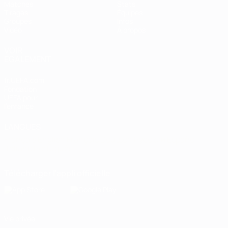
Matches
Stats
Tirages
Équipes
Groupes
Infos
Vidéo
À propos
VOIR
ÉGALEMENT
fr.UEFA.com
Fondation
UEFA pour
l'enfance
LANGUES
Français
English
Français
Deutsch
Русский
Español
Italiano
Português
Télécharger l'appli officielle
Vie privée