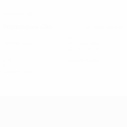
DATE DE NAISSANCE
20/8/1994 (31)
Statistiques clés
Voir toutes les stats
4
360
Matches joués
Minutes jouées
90 moy. par match
0
0
Buts
Cartons jaunes
0
Cartons rouges
Women’s European Qualifiers