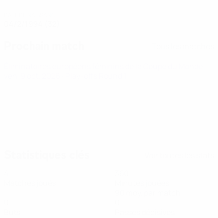
DATE DE NAISSANCE
04/2/1994 (32)
Prochain match
Tous les matches
Éliminatoires européens féminins de la Coupe du Monde
ven. 9 oct. 2026
· Play-offs Round 1
Statistiques clés
Voir toutes les stats
4
360
Matches joués
Minutes jouées
90 moy. par match
0
0
Buts
Passes décisives