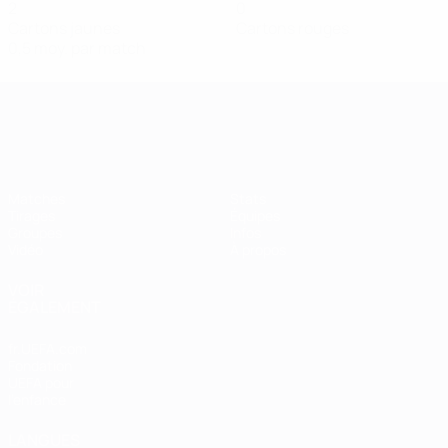
2
0
Cartons jaunes
Cartons rouges
0,5 moy. par match
Women’s European Qualifiers
Matches
Stats
Tirages
Équipes
Groupes
Infos
Vidéo
À propos
VOIR
ÉGALEMENT
fr.UEFA.com
Fondation
UEFA pour
l'enfance
LANGUES