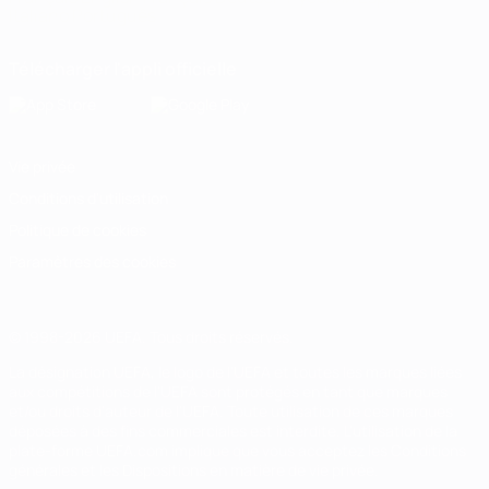
Italiano
Português
Télécharger l'appli officielle
Vie privée
Conditions d'utilisation
Politique de cookies
Paramètres des cookies
© 1998-2026 UEFA. Tous droits réservés.
La désignation UEFA, le logo de l'UEFA et toutes les marques liées
aux compétitions de l'UEFA sont protégés en tant que marques
et/ou droits d'auteur de l'UEFA. Toute utilisation de ces marques
déposées à des fins commerciales est interdite. L'utilisation de la
plate-forme UEFA.com implique que vous acceptez les Conditions
générales et les Dispositions en matière de vie privée.