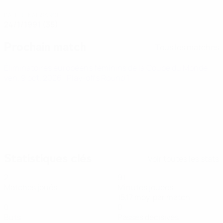
DATE DE NAISSANCE
24/1/1991 (35)
Prochain match
Tous les matches
Éliminatoires européens féminins de la Coupe du Monde
ven. 9 oct. 2026
· Play-offs Round 1
Statistiques clés
Voir toutes les stats
2
91
Matches joués
Minutes jouées
15,17 moy. par match
0
0
Buts
Passes décisives