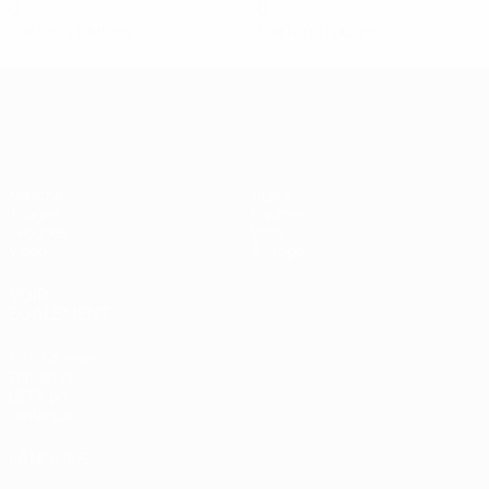
0
0
Cartons jaunes
Cartons rouges
Women’s European Qualifiers
Matches
Stats
Tirages
Équipes
Groupes
Infos
Vidéo
À propos
VOIR
ÉGALEMENT
fr.UEFA.com
Fondation
UEFA pour
l'enfance
LANGUES
Français
English
Français
Deutsch
Русский
Español