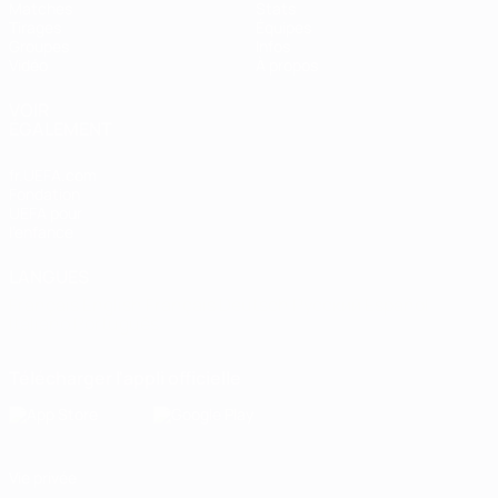
Matches
Stats
Tirages
Équipes
Groupes
Infos
Vidéo
À propos
VOIR
ÉGALEMENT
fr.UEFA.com
Fondation
UEFA pour
l'enfance
LANGUES
Français
English
Français
Deutsch
Русский
Español
Italiano
Português
Télécharger l'appli officielle
Vie privée