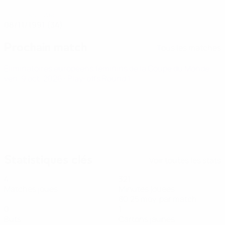
DATE DE NAISSANCE
08/11/1991 (34)
Prochain match
Tous les matches
Éliminatoires européens féminins de la Coupe du Monde
ven. 9 oct. 2026
· Play-offs Round 1
Statistiques clés
Voir toutes les stats
4
321
Matches joués
Minutes jouées
80,25 moy. par match
0
1
Buts
Cartons jaunes