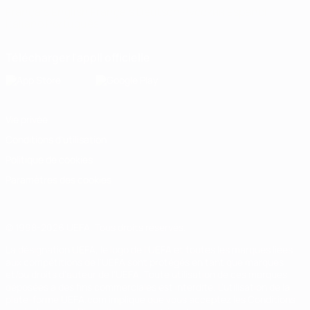
Français
English
Français
Deutsch
Русский
Español
Italiano
Português
Télécharger l'appli officielle
Vie privée
Conditions d'utilisation
Politique de cookies
Paramètres des cookies
© 1998-2026 UEFA. Tous droits réservés.
La désignation UEFA, le logo de l'UEFA et toutes les marques liées
aux compétitions de l'UEFA sont protégés en tant que marques
et/ou droits d'auteur de l'UEFA. Toute utilisation de ces marques
déposées à des fins commerciales est interdite. L'utilisation de la
plate-forme UEFA.com implique que vous acceptez les Conditions