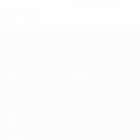
0,25 moy. par match
0
Cartons rouges
Women’s European Qualifiers
Matches
Stats
Tirages
Équipes
Groupes
Infos
Vidéo
À propos
VOIR
ÉGALEMENT
fr.UEFA.com
Fondation
UEFA pour
l'enfance
LANGUES