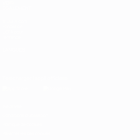
VOIR
ÉGALEMENT
fr.UEFA.com
Fondation
UEFA pour
l'enfance
LANGUES
Français
English
Français
Deutsch
Русский
Español
Italiano
Português
Télécharger l'appli officielle
Vie privée
Conditions d'utilisation
Politique de cookies
Paramètres des cookies