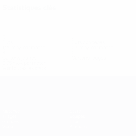
Statistiques clés
5
2
Buts
Buts concédés
1,25 moy. par match
0,5 moy. par match
3
0
Cartons jaunes
Cartons rouges
0,75 moy. par match
Voir toutes les stats
Women’s European Qualifiers
Matches
Stats
Tirages
Équipes
Groupes
Infos
Vidéo
À propos