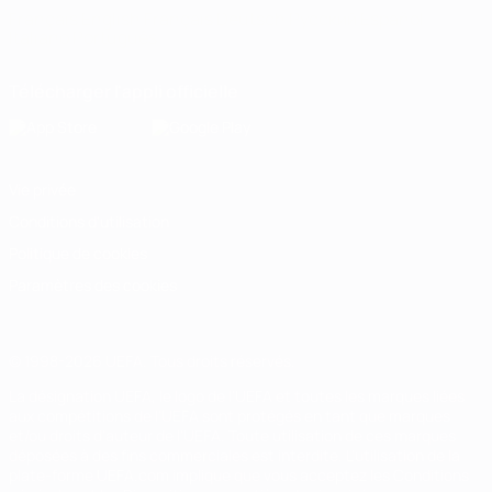
Français
English
Français
Deutsch
Русский
Español
Italiano
Português
Télécharger l'appli officielle
Vie privée
Conditions d'utilisation
Politique de cookies
Paramètres des cookies
© 1998-2026 UEFA. Tous droits réservés.
La désignation UEFA, le logo de l'UEFA et toutes les marques liées
aux compétitions de l'UEFA sont protégés en tant que marques
et/ou droits d'auteur de l'UEFA. Toute utilisation de ces marques
déposées à des fins commerciales est interdite. L'utilisation de la
plate-forme UEFA.com implique que vous acceptez les Conditions