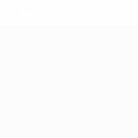
Discipline
Women’s European Qualifiers
Matches
Stats
Tirages
Équipes
Groupes
Infos
Vidéo
À propos
VOIR
ÉGALEMENT
fr.UEFA.com
Fondation
UEFA pour
l'enfance
LANGUES