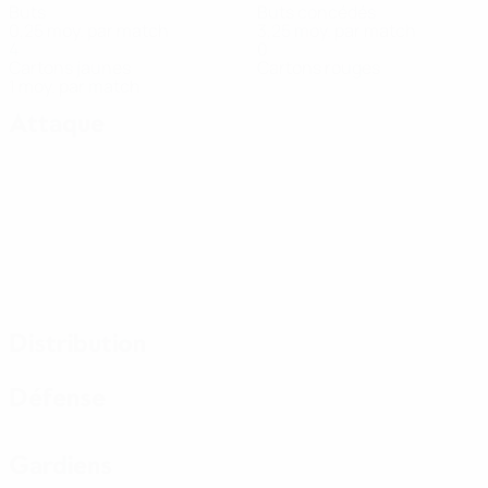
Buts
Buts concédés
0,25 moy. par match
3,25 moy. par match
4
0
Cartons jaunes
Cartons rouges
1 moy. par match
Attaque
Distribution
Défense
Gardiens