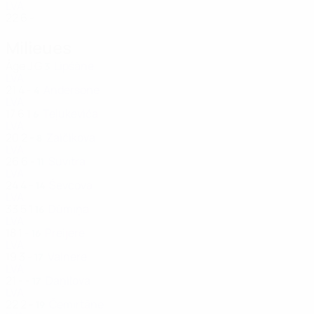
LVA
22
6
-
Milieues
Âge
J
G
Lipšāne
3
LVA
21
4
-
Andersone
4
LVA
17
6
1
Teļukeviča
6
LVA
20
2
-
Zaičikova
8
LVA
26
6
-
Suvitra
11
LVA
24
4
-
Ševcova
14
LVA
33
5
1
Dūmiņa
16
LVA
18
1
-
Preijere
16
LVA
19
3
-
Vainere
17
LVA
21
-
-
Daņilova
17
LVA
22
2
-
Čemirtāne
19