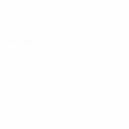
LVA
25
3
7
Matrevica
12
LVA
20
-
-
Strazdiņa
23
LVA
19
3
10
Défenseures
Âge
J
G
Upīte
2
LVA
18
6
-
Hropataja
5
LVA
21
-
-
Štube
10
LVA
26
5
-
Šteinberga
10
LVA
19
1
-
Voitāne
13
LVA
26
6
-
Gaugere
15
LVA
24
-
-
Gergeležiu
15
LVA
22
2
-
A. Baltrušaite
20
LVA
18
-
-
Arseno
22