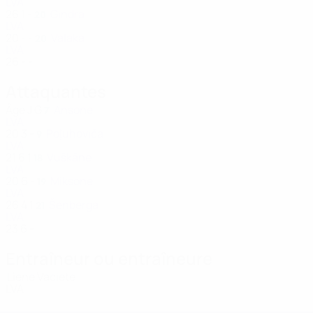
LVA
26
1
-
Gindra
20
LVA
20
-
-
Valaka
20
LVA
26
-
-
Attaquantes
Âge
J
G
Ansone
7
LVA
20
3
-
Poļuhoviča
9
LVA
21
6
1
Vuškāne
18
LVA
20
6
-
Miksone
19
LVA
26
4
1
Šenberga
21
LVA
23
6
-
Entraîneur ou entraîneure
Liene Vaciete
LVA