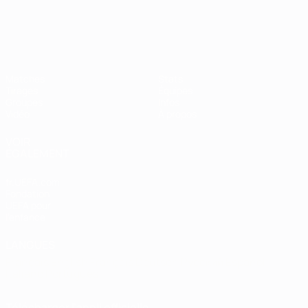
Women’s European Qualifiers
Matches
Stats
Tirages
Équipes
Groupes
Infos
Vidéo
À propos
VOIR
ÉGALEMENT
fr.UEFA.com
Fondation
UEFA pour
l'enfance
LANGUES
Français
English
Français
Deutsch
Русский
Español
Italiano
Português
Télécharger l'appli officielle