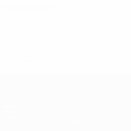
Statistiques clés
17
5
Buts
Buts concédés
2,84 moy. par match
0,84 moy. par match
3
0
Cartons jaunes
Cartons rouges
0,5 moy. par match
Voir toutes les stats
Women’s European Qualifiers
Matches
Stats
Tirages
Équipes
Groupes
Infos
Vidéo
À propos