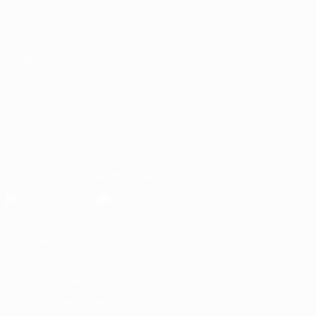
VOIR
ÉGALEMENT
fr.UEFA.com
Fondation
UEFA pour
l'enfance
LANGUES
Français
English
Français
Deutsch
Русский
Español
Italiano
Português
Télécharger l'appli officielle
Vie privée
Conditions d'utilisation
Politique de cookies
Paramètres des cookies