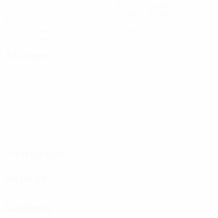
Buts
Buts concédés
3,5 moy. par match
0,5 moy. par match
2
0
Cartons jaunes
Cartons rouges
0,34 moy. par match
Attaque
Distribution
Défense
Gardiens