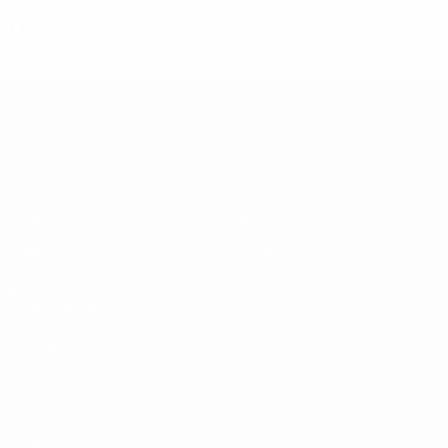
Discipline
Women’s European Qualifiers
Matches
Stats
Tirages
Équipes
Groupes
Infos
Vidéo
À propos
VOIR
ÉGALEMENT
fr.UEFA.com
Fondation
UEFA pour
l'enfance
LANGUES