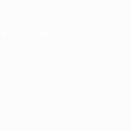
Français
English
Français
Deutsch
Русский
Español
Italiano
Português
Télécharger l'appli officielle
Vie privée
Conditions d'utilisation
Politique de cookies
Paramètres des cookies
© 1998-2026 UEFA. Tous droits réservés.
La désignation UEFA, le logo de l'UEFA et toutes les marques liées
aux compétitions de l'UEFA sont protégés en tant que marques
et/ou droits d'auteur de l'UEFA. Toute utilisation de ces marques
déposées à des fins commerciales est interdite. L'utilisation de la
plate-forme UEFA.com implique que vous acceptez les Conditions