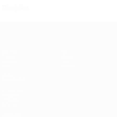
Discipline
Women’s European Qualifiers
Matches
Stats
Tirages
Équipes
Groupes
Infos
Vidéo
À propos
VOIR
ÉGALEMENT
fr.UEFA.com
Fondation
UEFA pour
l'enfance
LANGUES