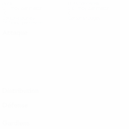
Buts
Buts concédés
0,17 moy. par match
5,67 moy. par match
10
0
Cartons jaunes
Cartons rouges
1,67 moy. par match
Attaque
Distribution
Défense
Gardiens