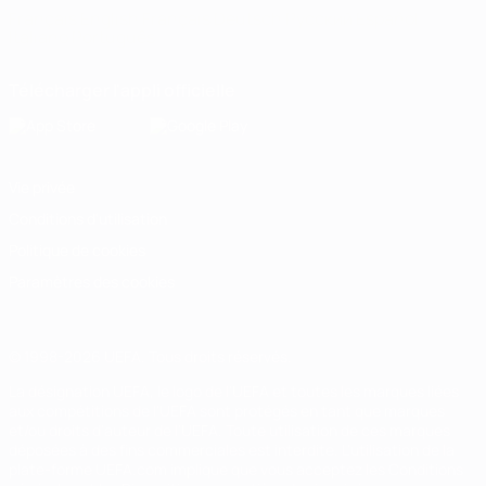
Français
English
Français
Deutsch
Русский
Español
Italiano
Português
Télécharger l'appli officielle
Vie privée
Conditions d'utilisation
Politique de cookies
Paramètres des cookies
© 1998-2026 UEFA. Tous droits réservés.
La désignation UEFA, le logo de l'UEFA et toutes les marques liées
aux compétitions de l'UEFA sont protégés en tant que marques
et/ou droits d'auteur de l'UEFA. Toute utilisation de ces marques
déposées à des fins commerciales est interdite. L'utilisation de la
plate-forme UEFA.com implique que vous acceptez les Conditions