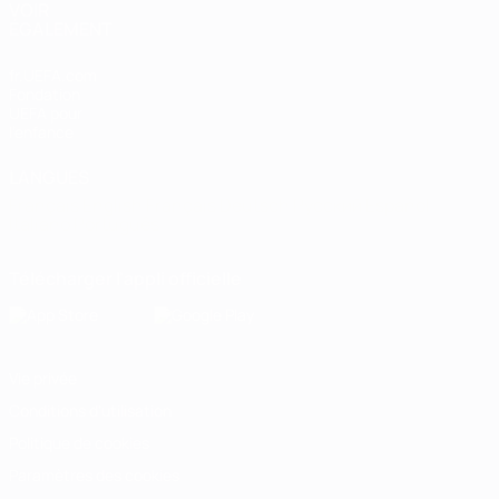
VOIR
ÉGALEMENT
fr.UEFA.com
Fondation
UEFA pour
l'enfance
LANGUES
Français
English
Français
Deutsch
Русский
Español
Italiano
Português
Télécharger l'appli officielle
Vie privée
Conditions d'utilisation
Politique de cookies
Paramètres des cookies