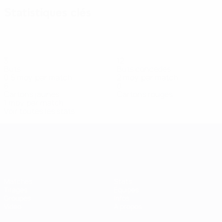
Statistiques clés
3
12
Buts
Buts concédés
0,5 moy. par match
2 moy. par match
6
0
Cartons jaunes
Cartons rouges
1 moy. par match
Voir toutes les stats
Women’s European Qualifiers
Matches
Stats
Tirages
Équipes
Groupes
Infos
Vidéo
À propos