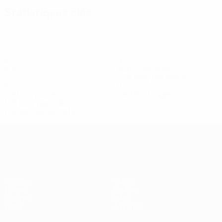
Statistiques clés
0
9
Buts
Buts concédés
2,25 moy. par match
5
0
Cartons jaunes
Cartons rouges
1,25 moy. par match
Voir toutes les stats
Women’s European Qualifiers
Matches
Stats
Tirages
Équipes
Groupes
Infos
Vidéo
À propos