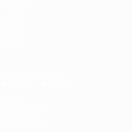
VOIR
ÉGALEMENT
fr.UEFA.com
Fondation
UEFA pour
l'enfance
LANGUES
Français
English
Français
Deutsch
Русский
Español
Italiano
Português
Télécharger l'appli officielle
Vie privée
Conditions d'utilisation
Politique de cookies
Paramètres des cookies