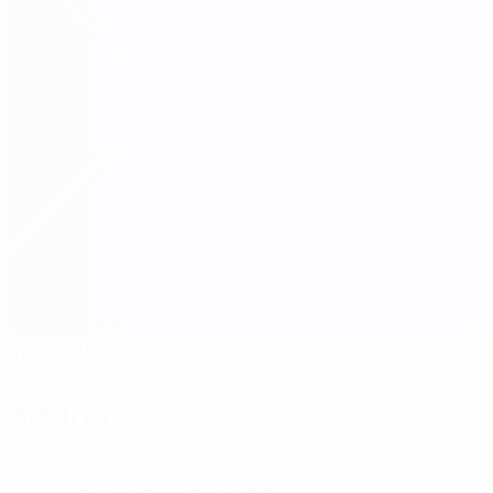
Tammelan Stadion
Tampere
Arbitres
Arbitre
Merima Čelik
BIH
Arbitres assistant(e)s
Merima Tanović
BIH