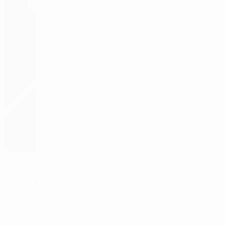
Ethnikos Achnas
Achnas
24°
ensoleillé
Le terrain est impeccable
Arbitres