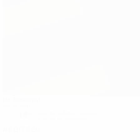
De Toekomst
Duivendrecht
14°
soirée partiellement nuageuse
Le terrain est impeccable
Arbitres