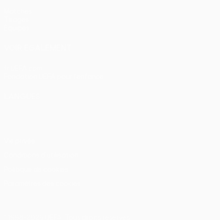
Matches
Tirages
Équipes
VOIR ÉGALEMENT
fr.UEFA.com
Fondation UEFA pour l'enfance
LANGUES
Français
English
Français
Deutsch
Русский
Español
Itali
Vie privée
Conditions d'utilisation
Politique de cookies
Paramètres des cookies
© 1998-2026 UEFA. Tous droits réservés.