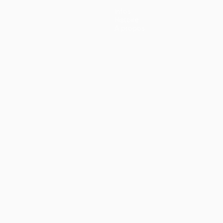
Infos
Histoire
À propos
ano
Português